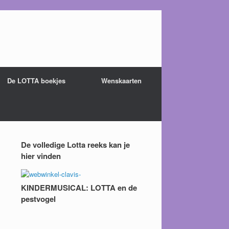
De LOTTA boekjes
Wenskaarten
De volledige Lotta reeks kan je
hier vinden
KINDERMUSICAL: LOTTA en de
pestvogel