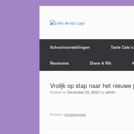
Skip
to
content
Schoolvoorstellingen
Tante Cato’s
Recensies
Diane & Rik
Vrolijk op stap naar het nieuwe 
Posted on
December 20, 2022
by
admin
Posted in
Uncategorized
.