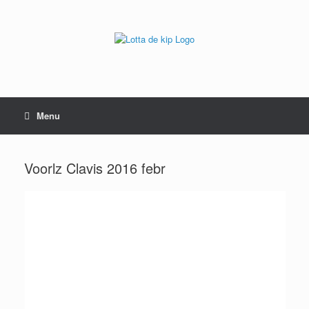
Skip
to
content
Menu
Voorlz Clavis 2016 febr